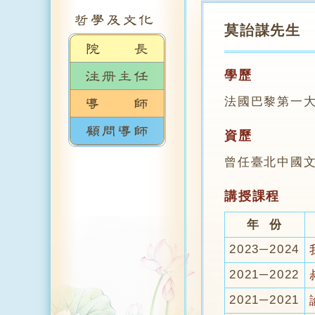
莫詒謀先生
學歷
法國巴黎第一
資歷
曾任臺北中國
講授課程
年 份
2023─2024
2021─2022
2021─2021