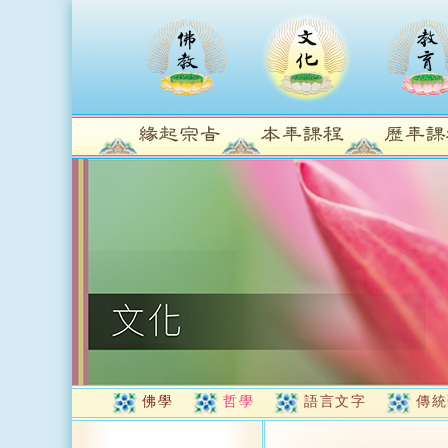
佛學
哲學
語言文字
傳統