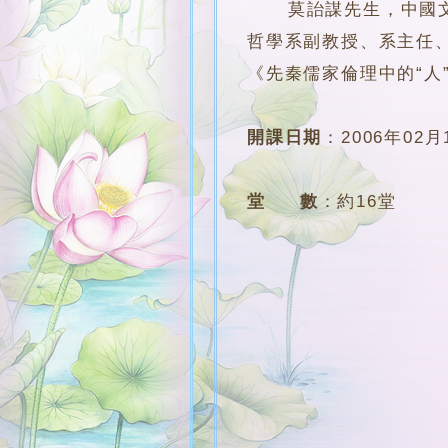
莫詒謀先生，中國文化
哲學系副教授、系主任
《先秦儒家倫理中的“人
開課日期
：
2006年02月
堂 數
：
約16堂