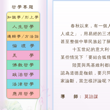
春秋以來，有一個
人成之」，用易經的三
甚至整個中華民族起了
十五世紀的意大利也出
某些情況下「要結合狐
陸賈與馬基維利都能無
認為道德是枷鎖，要只
家論斷，當怎樣評論呢
導 師
：
莫詒謀