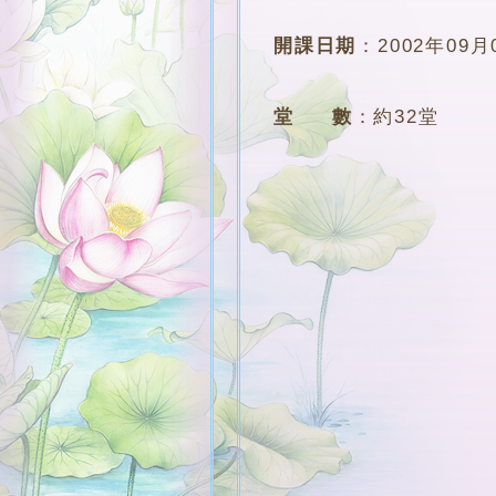
開課日期
：
2002年09月
堂 數
：
約32堂